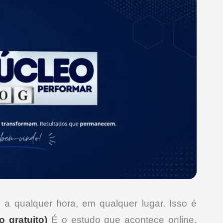
 a qualquer hora, em qualquer lugar. Isso é
o gratuito)
É o estudo que acontece online,