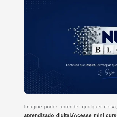
Imagine poder aprender qualquer coisa,
aprendizado digital.(Acesse mini curs