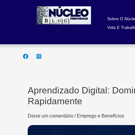
Ir
para
o
Sobre O Núcle
conteúdo
Vida E Trabalh
Aprendizado Digital: Dom
Rapidamente
Deixe um comentário
/
Emprego e Benefícios