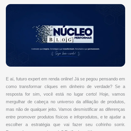
E aí, futuro expert em renda online! Já se pegou pensando em
como transformar cliques em dinheiro de verdade? Se a
resposta for sim, você está no lugar certo! Hoje, vamos
mergulhar de cabeça no universo da afiliação de produtos,
mas não de qualquer jeito. Vamos desmistificar as diferenças
entre promover produtos físicos e infoprodutos, e te ajudar a
escolher a estratégia que vai fazer seu cofrinho sorrir.