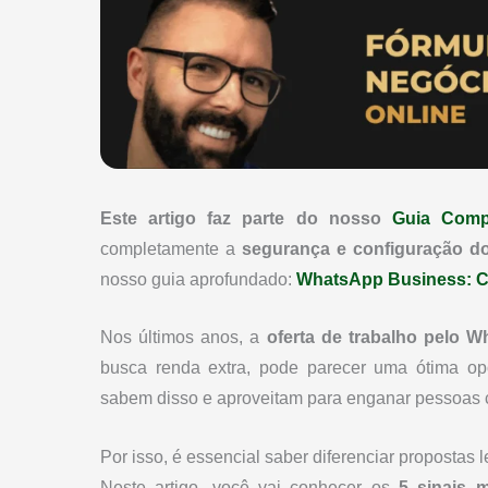
Este artigo faz parte do nosso
Guia Comp
completamente a
segurança e configuração 
nosso guia aprofundado:
WhatsApp Business: Co
Nos últimos anos, a
oferta de trabalho pelo 
busca renda extra, pode parecer uma ótima op
sabem disso e aproveitam para enganar pessoas 
Por isso, é essencial saber diferenciar propostas l
Neste artigo, você vai conhecer os
5 sinais 