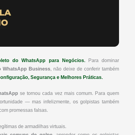
leto do WhatsApp para Negócios.
Para dominar
do WhatsApp Business
, não deixe de conferir também
nfiguração, Segurança e Melhores Práticas.
WhatsApp
se tornou cada vez mais comum. Para quem
ortunidade — mas infelizmente, os golpistas também
com promessas falsas.
egítimas de armadilhas virtuais.
mais comuns de golpe
, aprender como os golpistas