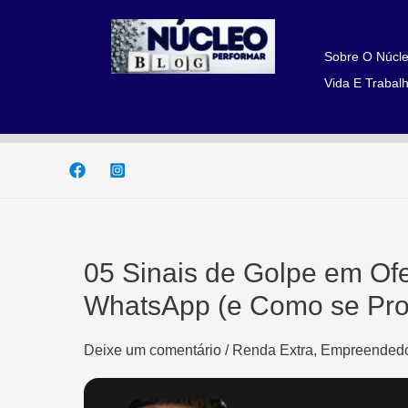
Ir
para
o
Sobre O Núcle
conteúdo
Vida E Trabalh
05 Sinais de Golpe em Ofe
WhatsApp (e Como se Pro
Deixe um comentário
/
Renda Extra, Empreendedo