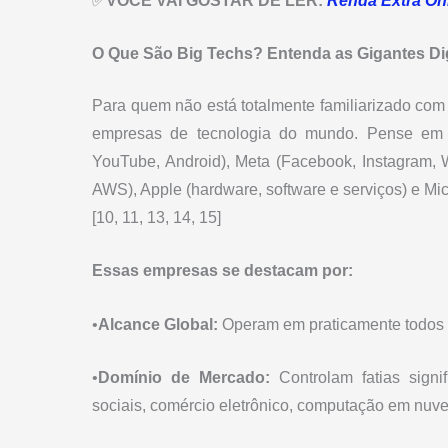
✅
VOCÊ VAI GOSTAR DE LER:
Renda Extra On
O Que São Big Techs? Entenda as Gigantes Dig
Para quem não está totalmente familiarizado com 
empresas de tecnologia do mundo. Pense em
YouTube, Android), Meta (Facebook, Instagram,
AWS), Apple (hardware, software e serviços) e Mic
[10, 11, 13, 14, 15]
Essas empresas se destacam por:
•
Alcance Global:
Operam em praticamente todos o
•
Domínio de Mercado:
Controlam fatias signi
sociais, comércio eletrônico, computação em nuv