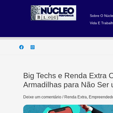
Ir
para
o
Sobre O Núcle
conteúdo
Vida E Trabalh
Big Techs e Renda Extra O
Armadilhas para Não Ser u
Deixe um comentário
/
Renda Extra, Empreendedo