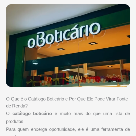
O Que é o Catálogo Boticário e Por Que Ele Pode Virar Fonte
de Renda?
O
catálogo boticário
é muito mais do que uma lista de
produtos.
Para quem enxerga oportunidade, ele é uma ferramenta de