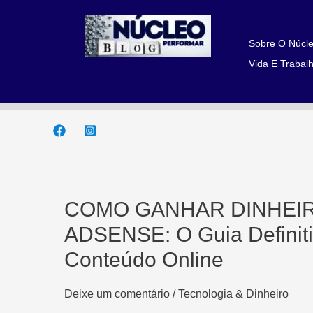
Ir
para
o
Sobre O Núcle
conteúdo
Vida E Trabalh
COMO GANHAR DINHEI
ADSENSE: O Guia Definiti
Conteúdo Online
Deixe um comentário
/
Tecnologia & Dinheiro