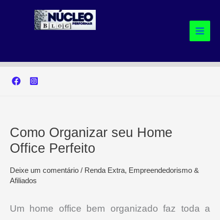
Ir
para
o
conteúdo
Como Organizar seu Home
Office Perfeito
Deixe um comentário
/
Renda Extra, Empreendedorismo &
Afiliados
Um home office bem organizado faz toda a