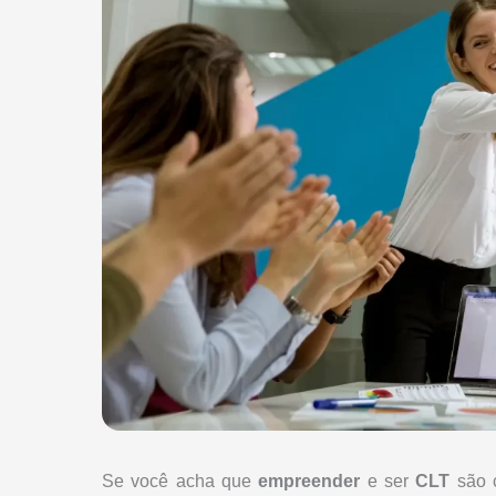
Se você acha que
empreender
e ser
CLT
são c