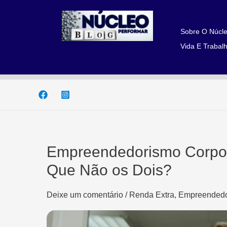
Ir
para
o
Sobre O Núcle
conteúdo
Vida E Trabalh
Empreendedorismo Corpor
Que Não os Dois?
Deixe um comentário
/
Renda Extra, Empreendedo