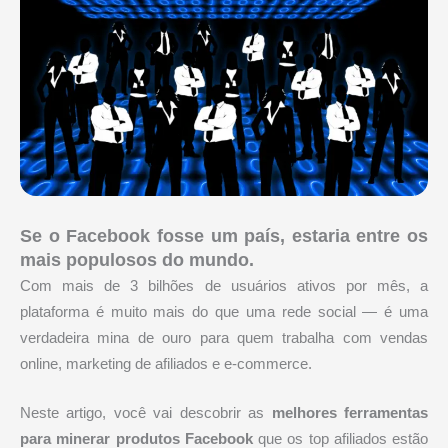
Se o Facebook fosse um país, estaria entre os
mais populosos do mundo.
Com mais de 3 bilhões de usuários ativos por mês, a
plataforma é muito mais do que uma rede social — é uma
verdadeira mina de ouro para quem trabalha com vendas
online, marketing de afiliados e e-commerce.
Neste artigo, você vai descobrir as
melhores ferramentas
para minerar produtos Facebook
que os top afiliados estão