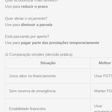
Quer economizar mais dinheiro?
Use para
reduzir o prazo
Quer aliviar o orçamento?
Use para
diminuir a parcela
Está passando por aperto?
Use para
pagar parte das prestações temporariamente
⚖️ Comparação simples (decisão prática)
Situação
Melhor
Juros altos no financiamento
Usar FGT
Sem reserva de emergência
Manter F
Usar
Estabilidade financeira
estrategic