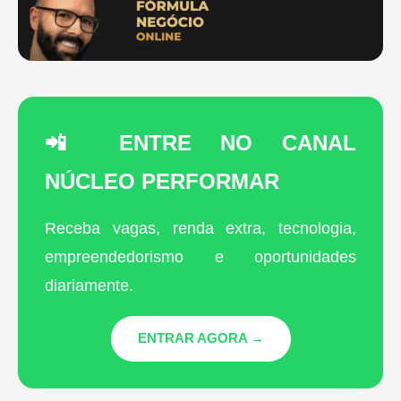
📲 ENTRE NO CANAL
NÚCLEO PERFORMAR
Receba vagas, renda extra, tecnologia,
empreendedorismo e oportunidades
diariamente.
ENTRAR AGORA →