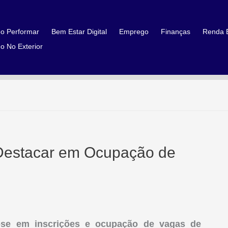
o Performar
Bem Estar Digital
Emprego
Finanças
Renda E
o No Exterior
 Destacar em Ocupação de
r-se em inscrições e ocupação de vagas de