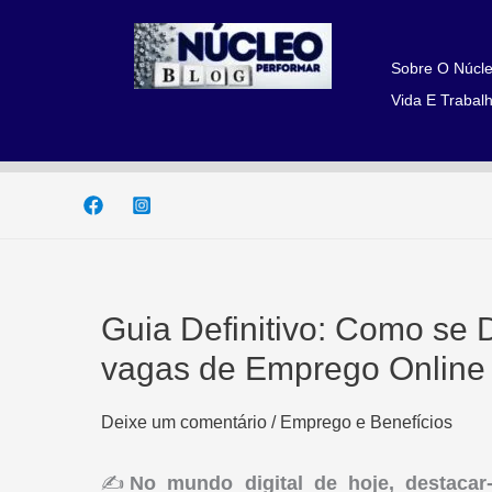
Ir
para
o
Sobre O Núcle
conteúdo
Vida E Trabalh
Guia Definitivo: Como se
vagas de Emprego Online
Deixe um comentário
/
Emprego e Benefícios
✍
No mundo digital de hoje, destaca