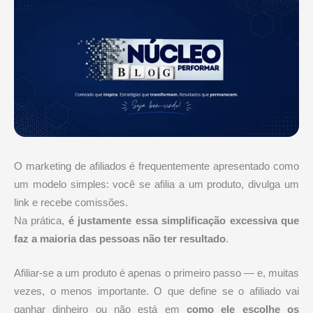
O marketing de afiliados é frequentemente apresentado como
um modelo simples: você se afilia a um produto, divulga um
link e recebe comissões.
Na prática,
é justamente essa simplificação excessiva que
faz a maioria das pessoas não ter resultado
.
Afiliar-se a um produto é apenas o primeiro passo — e, muitas
vezes, o menos importante. O que define se o afiliado vai
ganhar dinheiro ou não está em
como ele escolhe os