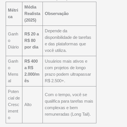
Média
Métri
Realista
Observação
ca
(2025)
Depende da
Ganh
R$ 20 a
disponibilidade de tarefas
o
R$ 80
e das plataformas que
Diário
por dia
você utiliza.
Ganh
R$ 400
Usuários mais ativos e
o
a R$
com projetos de longo
Mens
2.000/m
prazo podem ultrapassar
al
ês
R$ 2.500+.
Poten
Com o tempo, você se
cial de
qualifica para tarefas mais
Cresc
Alto
complexas e bem
iment
remuneradas (Long Tail).
o