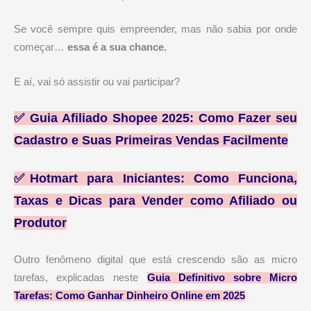
Se você sempre quis empreender, mas não sabia por onde
começar…
essa é a sua chance.
E aí, vai só assistir ou vai participar?
✅
Guia Afiliado Shopee 2025: Como Fazer seu
Cadastro e Suas Primeiras Vendas Facilmente
✅
Hotmart para Iniciantes: Como Funciona,
Taxas e Dicas para Vender como Afiliado ou
Produtor
Outro fenômeno digital que está crescendo são as micro
tarefas, explicadas neste
Guia Definitivo sobre Micro
Tarefas: Como Ganhar Dinheiro Online em 2025