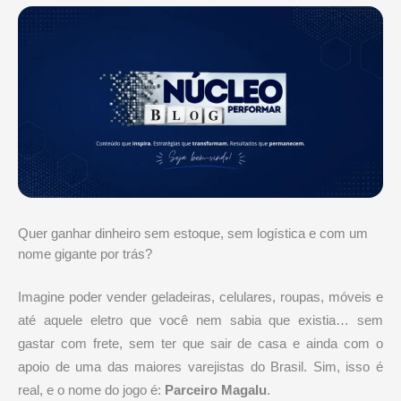
Quer ganhar dinheiro sem estoque, sem logística e com um
nome gigante por trás?
Imagine poder vender geladeiras, celulares, roupas, móveis e
até aquele eletro que você nem sabia que existia… sem
gastar com frete, sem ter que sair de casa e ainda com o
apoio de uma das maiores varejistas do Brasil. Sim, isso é
real, e o nome do jogo é:
Parceiro Magalu
.