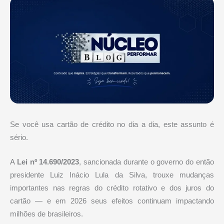
Se você usa cartão de crédito no dia a dia, este assunto é
sério.
A
Lei nº 14.690/2023
, sancionada durante o governo do então
presidente
Luiz Inácio Lula da Silva
, trouxe mudanças
importantes nas regras do crédito rotativo e dos juros do
cartão — e em 2026 seus efeitos continuam impactando
milhões de brasileiros.