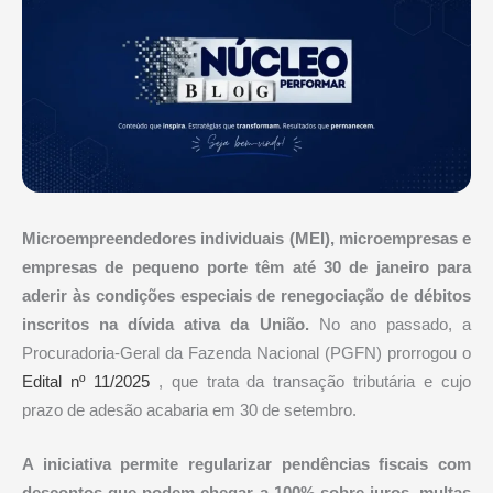
Microempreendedores individuais (MEI), microempresas e
empresas de pequeno porte têm até 30 de janeiro para
aderir às condições especiais de renegociação de débitos
inscritos na dívida ativa da União.
No ano passado, a
Procuradoria-Geral da Fazenda Nacional (PGFN) prorrogou o
Edital nº 11/2025
, que trata da transação tributária e cujo
prazo de adesão acabaria em 30 de setembro.
A iniciativa permite regularizar pendências fiscais com