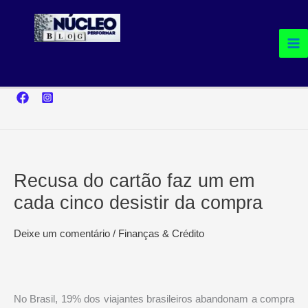
Ir
para
o
conteúdo
Recusa do cartão faz um em
cada cinco desistir da compra
Deixe um comentário
/
Finanças & Crédito
No Brasil, 19% dos viajantes brasileiros abandonam a compra