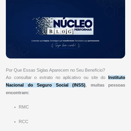
Por Que Essas Siglas Aparecem no Seu Benefício?
Ao consultar o extrato no aplicativo ou site do
Instituto
Nacional do Seguro Social
(INSS)
, muitas pessoas
encontram:
RMC
RCC