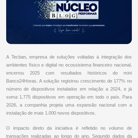
A Tecban, empresa de soluções voltadas à integração dos
ambientes físico e digital no ecossistema financeiro nacional,
encerrou 2025 com resultados históricos do mini
Banco24Horas. A solução registrou crescimento de 177% no
número de dispositivos instalados em relação a 2024, e já
soma 1.775 dispositivos em operação em todo o país. Para
2026, a companhia projeta uma expansão nacional com a
instalação de mais 1.000 novos dispositivos.
O impacto direto da iniciativa é refletido no volume de
transações realizadas ao longo do ano. Segundo dados da