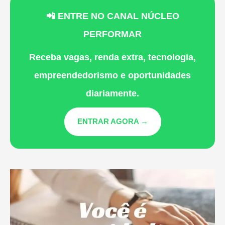
📲 ENTRE NO CANAL NÚCLEO
PERFORMAR
Receba vagas, renda extra, tecnologia,
empreendedorismo e oportunidades
diariamente.
ENTRAR AGORA →