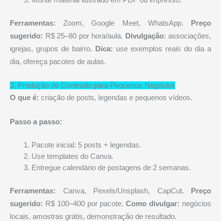
Monte material ilustrado em PDF ou impresso.
Ferramentas:
Zoom, Google Meet, WhatsApp.
Preço
sugerido:
R$ 25–80 por hora/aula.
Divulgação:
associações,
igrejas, grupos de bairro.
Dica:
use exemplos reais do dia a
dia, ofereça pacotes de aulas.
3. Produção de Conteúdo para Pequenos Negócios
O que é:
criação de posts, legendas e pequenos vídeos.
Passo a passo:
Pacote inicial: 5 posts + legendas.
Use templates do Canva.
Entregue calendário de postagens de 2 semanas.
Ferramentas:
Canva, Pexels/Unsplash, CapCut.
Preço
sugerido:
R$ 100–400 por pacote.
Como divulgar:
negócios
locais, amostras grátis, demonstração de resultado.