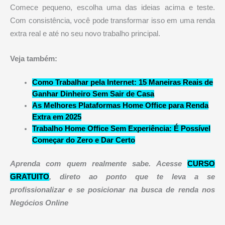
Comece pequeno, escolha uma das ideias acima e teste.
Com consistência, você pode transformar isso em uma renda
extra real e até no seu novo trabalho principal.
Veja também:
Como Trabalhar pela Internet: 15 Maneiras Reais de
Ganhar Dinheiro Sem Sair de Casa
As Melhores Plataformas Home Office para Renda
Extra em 2025
Trabalho Home Office Sem Experiência: É Possível
Começar do Zero e Dar Certo
Aprenda com quem realmente sabe. Acesse
CURSO
GRATUITO
, direto ao ponto que te leva a se
profissionalizar e se posicionar na busca de renda nos
Negócios Online