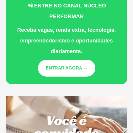
📲 ENTRE NO CANAL NÚCLEO
PERFORMAR
Receba vagas, renda extra, tecnologia,
empreendedorismo e oportunidades
diariamente.
ENTRAR AGORA →