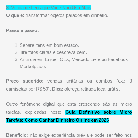
8. Venda de Itens que Você Não Usa Mais
O que é:
transformar objetos parados em dinheiro.
Passo a passo:
Separe itens em bom estado.
Tire fotos claras e descreva bem.
Anuncie em Enjoei, OLX, Mercado Livre ou Facebook
Marketplace.
Preço sugerido:
vendas unitárias ou combos (ex.: 3
camisetas por R$ 50).
Dica:
ofereça retirada local grátis.
Outro fenômeno digital que está crescendo são as micro
tarefas, explicadas neste
Guia Definitivo sobre Micro
Tarefas: Como Ganhar Dinheiro Online em 2025
Benefício:
não exige experiência prévia e pode ser feito nos