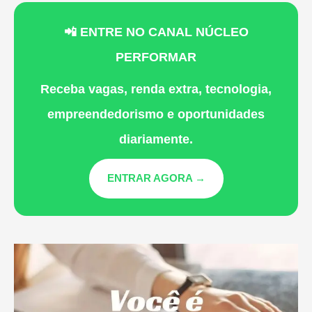
📲 ENTRE NO CANAL NÚCLEO
PERFORMAR
Receba vagas, renda extra, tecnologia,
empreendedorismo e oportunidades
diariamente.
ENTRAR AGORA →