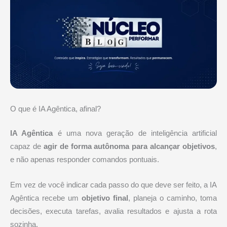
O que é IA Agêntica, afinal?
IA Agêntica
é uma nova geração de inteligência artificial
capaz de
agir de forma autônoma para alcançar objetivos
,
e não apenas responder comandos pontuais.
Em vez de você indicar cada passo do que deve ser feito, a IA
Agêntica recebe um
objetivo final
, planeja o caminho, toma
decisões, executa tarefas, avalia resultados e ajusta a rota
sozinha.