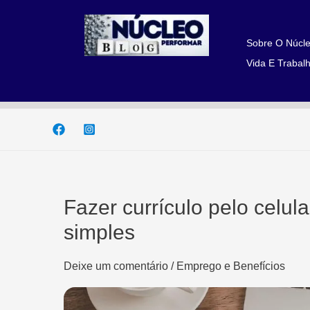
Ir
para
o
Sobre O Núcle
conteúdo
Vida E Trabalh
Fazer currículo pelo celu
simples
Deixe um comentário
/
Emprego e Benefícios