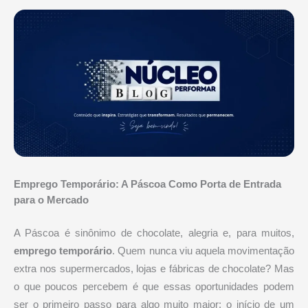
Emprego Temporário: A Páscoa Como Porta de Entrada
para o Mercado
A Páscoa é sinônimo de chocolate, alegria e, para muitos,
emprego temporário
. Quem nunca viu aquela movimentação
extra nos supermercados, lojas e fábricas de chocolate? Mas
o que poucos percebem é que essas oportunidades podem
ser o primeiro passo para algo muito maior: o início de um