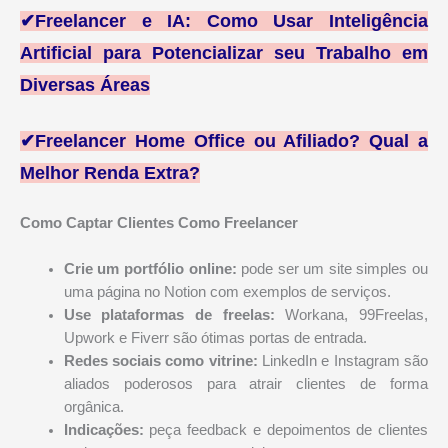
✔
Freelancer e IA: Como Usar Inteligência
Artificial para Potencializar seu Trabalho em
Diversas Áreas
✔
Freelancer Home Office ou Afiliado? Qual a
Melhor Renda Extra?
Como Captar Clientes Como Freelancer
Crie um portfólio online:
pode ser um site simples ou
uma página no Notion com exemplos de serviços.
Use plataformas de freelas:
Workana, 99Freelas,
Upwork e Fiverr são ótimas portas de entrada.
Redes sociais como vitrine:
LinkedIn e Instagram são
aliados poderosos para atrair clientes de forma
orgânica.
Indicações:
peça feedback e depoimentos de clientes