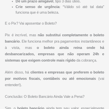
Dê um prazo amigável
, tipo 3 dias úteis.
Crie senso de urgência
: “Válido só até tal data”
funciona que é uma beleza.
E o Pix? Vai aposentar o Boleto?
Pix é incrível, mas
não substitui completamente o boleto
bancário
. Ele funciona melhor pra pagamentos instantâneos e
à vista, mas
o boleto ainda reina onde há
desbancarizados, empresas que não operam 24h e
sistemas que exigem controle mais rígido
da cobrança.
Além disso, há
clientes e empresas que preferem o boleto
por motivos fiscais, contábeis ou até emocionais
(vai
entender!).
Conclusão: O Boleto Bancário Ainda Vale a Pena?
Sim, o
boleto bancário
ainda tem seu valor, especialmente