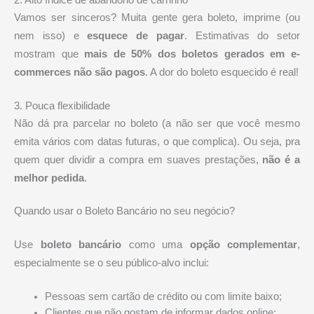
2. Alto índice de abandono de carrinho
Vamos ser sinceros? Muita gente gera boleto, imprime (ou
nem isso) e
esquece de pagar
. Estimativas do setor
mostram que
mais de 50% dos boletos gerados em e-
commerces não são pagos
. A dor do boleto esquecido é real!
3. Pouca flexibilidade
Não dá pra parcelar no boleto (a não ser que você mesmo
emita vários com datas futuras, o que complica). Ou seja, pra
quem quer dividir a compra em suaves prestações,
não é a
melhor pedida
.
Quando usar o Boleto Bancário no seu negócio?
Use
boleto bancário
como uma
opção complementar
,
especialmente se o seu público-alvo inclui:
Pessoas sem cartão de crédito ou com limite baixo;
Clientes que não gostam de informar dados online;