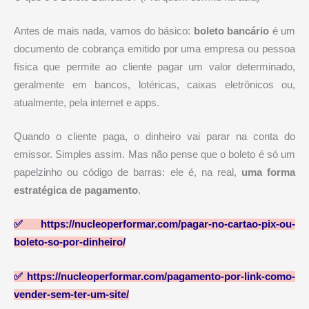
Antes de mais nada, vamos do básico:
boleto bancário
é um
documento de cobrança emitido por uma empresa ou pessoa
física que permite ao cliente pagar um valor determinado,
geralmente em bancos, lotéricas, caixas eletrônicos ou,
atualmente, pela internet e apps.
Quando o cliente paga, o dinheiro vai parar na conta do
emissor. Simples assim. Mas não pense que o boleto é só um
papelzinho ou código de barras: ele é, na real,
uma forma
estratégica de pagamento
.
✅
https://nucleoperformar.com/pagar-no-cartao-pix-ou-
boleto-so-por-dinheiro/
✅
https://nucleoperformar.com/pagamento-por-link-como-
vender-sem-ter-um-site/