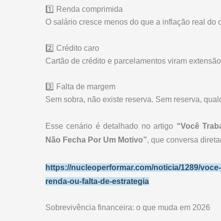
1️⃣ Renda comprimida
O salário cresce menos do que a inflação real do d
2️⃣ Crédito caro
Cartão de crédito e parcelamentos viram extensão 
3️⃣ Falta de margem
Sem sobra, não existe reserva. Sem reserva, qualq
Esse cenário é detalhado no artigo
“Você Trab
Não Fecha Por Um Motivo”
, que conversa diret
https://nucleoperformar.com/noticia/1289/voce-
renda-ou-falta-de-estrategia
Sobrevivência financeira: o que muda em 2026