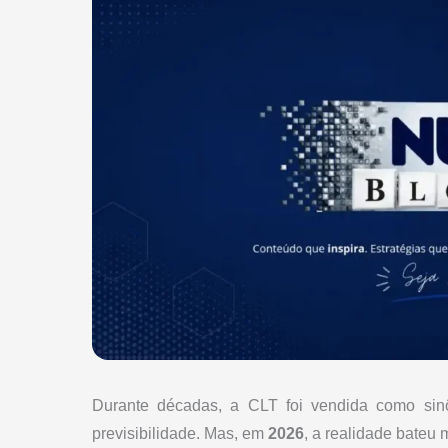
Durante décadas, a CLT foi vendida como sinôn
previsibilidade. Mas, em
2026
, a realidade bateu 