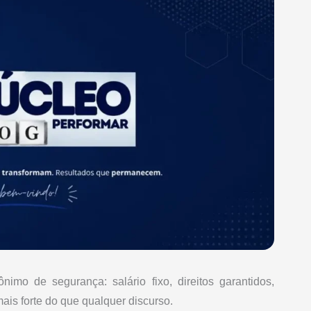
imo de segurança: salário fixo, direitos garantidos,
mais forte do que qualquer discurso.