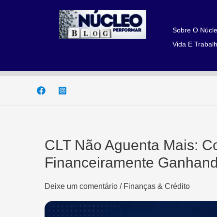
Ir
para
o
Sobre O Núcle
conteúdo
Vida E Trabalh
CLT Não Aguenta Mais: C
Financeiramente Ganhand
Deixe um comentário
/
Finanças & Crédito