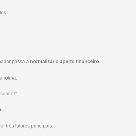
des
lhador passa a
normalizar o aperto financeiro
.
a rotina.
 sobra?”
a.
r três fatores principais: