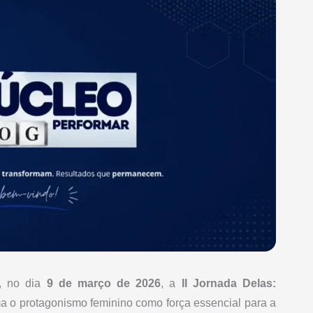
r, no dia
9 de março de 2026
, a
II Jornada Delas:
ma o protagonismo feminino como força essencial para a