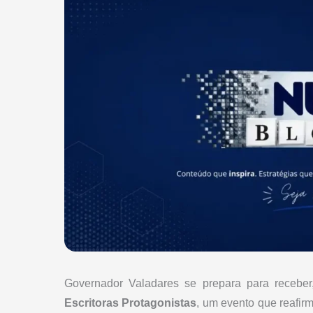
Governador Valadares se prepara para recebe
Escritoras Protagonistas
, um evento que reafir