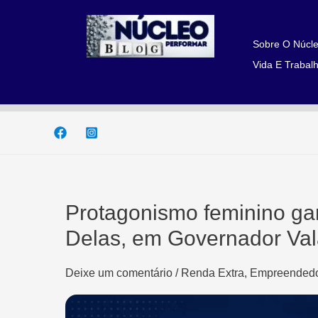
Ir
para
o
Sobre O Núcle
conteúdo
Vida E Trabalh
Protagonismo feminino ga
Delas, em Governador Va
Deixe um comentário
/
Renda Extra, Empreendedo