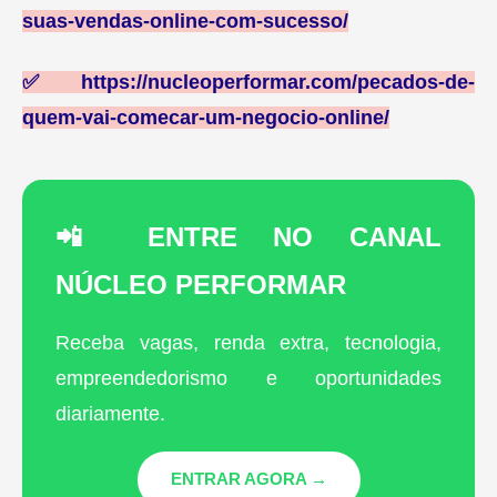
suas-vendas-online-com-sucesso/
✅
https://nucleoperformar.com/pecados-de-
quem-vai-comecar-um-negocio-online/
📲 ENTRE NO CANAL
NÚCLEO PERFORMAR
Receba vagas, renda extra, tecnologia,
empreendedorismo e oportunidades
diariamente.
ENTRAR AGORA →