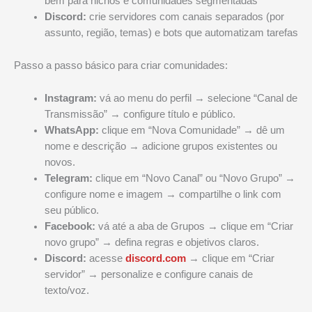
bem para nichos e comunidades segmentadas
Discord:
crie servidores com canais separados (por
assunto, região, temas) e bots que automatizam tarefas
Passo a passo básico para criar comunidades:
Instagram:
vá ao menu do perfil → selecione “Canal de
Transmissão” → configure título e público.
WhatsApp:
clique em “Nova Comunidade” → dê um
nome e descrição → adicione grupos existentes ou
novos.
Telegram:
clique em “Novo Canal” ou “Novo Grupo” →
configure nome e imagem → compartilhe o link com
seu público.
Facebook:
vá até a aba de Grupos → clique em “Criar
novo grupo” → defina regras e objetivos claros.
Discord:
acesse
discord.com
→ clique em “Criar
servidor” → personalize e configure canais de
texto/voz.