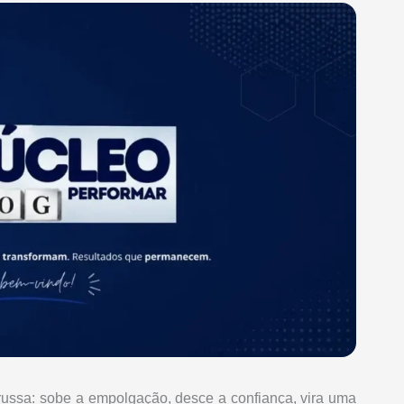
ussa: sobe a empolgação, desce a confiança, vira uma