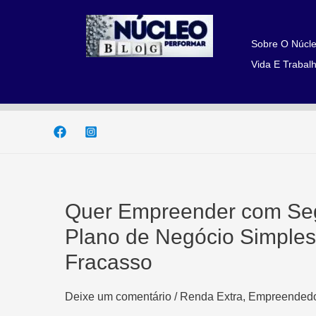
Ir
para
o
Sobre O Núcle
conteúdo
Vida E Trabalh
Quer Empreender com Seg
Plano de Negócio Simples 
Fracasso
Deixe um comentário
/
Renda Extra, Empreendedo