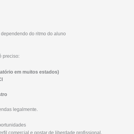
, dependendo do ritmo do aluno
é preciso:
gatório em muitos estados)
CI
stro
vendas legalmente.
portunidades
fil comercial e gostar de liberdade profissional.