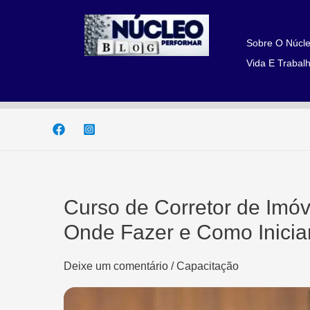
Ir
para
o
Sobre O Núcle
conteúdo
Vida E Trabalh
Curso de Corretor de Imóv
Onde Fazer e Como Inicia
Deixe um comentário
/
Capacitação