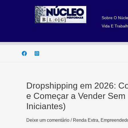
Ir
para
o
Sobre O Núcle
conteúdo
Vida E Trabalh
Dropshipping em 2026: C
e Começar a Vender Sem E
Iniciantes)
Deixe um comentário
/
Renda Extra, Empreendedo