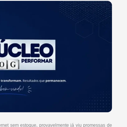
ernet sem estoque, provavelmente já viu promessas de