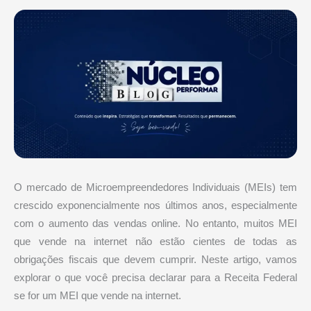
O mercado de Microempreendedores Individuais (MEIs) tem
crescido exponencialmente nos últimos anos, especialmente
com o aumento das vendas online. No entanto, muitos MEI
que vende na internet não estão cientes de todas as
obrigações fiscais que devem cumprir. Neste artigo, vamos
explorar o que você precisa declarar para a Receita Federal
se for um MEI que vende na internet.