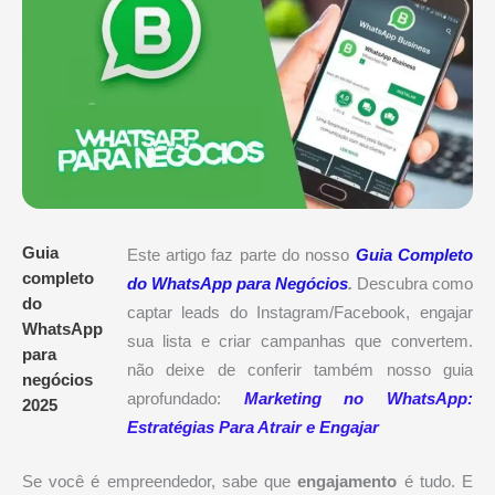
Guia
Este artigo faz parte do nosso
Guia Completo
completo
do WhatsApp para Negócios
.
Descubra como
do
captar leads do Instagram/Facebook, engajar
WhatsApp
sua lista e criar campanhas que convertem.
para
não deixe de conferir também nosso guia
negócios
aprofundado:
Marketing no WhatsApp:
2025
Estratégias Para Atrair e Engajar
Se você é empreendedor, sabe que
engajamento
é tudo. E