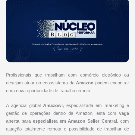
Profissionais que trabalham com comércio eletrônico ou
desejam atuar no ecossistema da
Amazon
podem encontrar
uma nova oportunidade de trabalho remoto.
A agência global
Amazowl
, especializada em marketing e
gestão de operações dentro da Amazon, está com
vaga
aberta para especialista em Amazon Seller Central
, com
atuação totalmente remota e possibilidade de trabalhar de