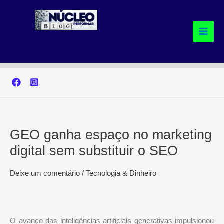
Ir
para
o
conteúdo
GEO ganha espaço no marketing
digital sem substituir o SEO
Deixe um comentário
/
Tecnologia & Dinheiro
O avanço das inteligências artificiais generativas impulsionou