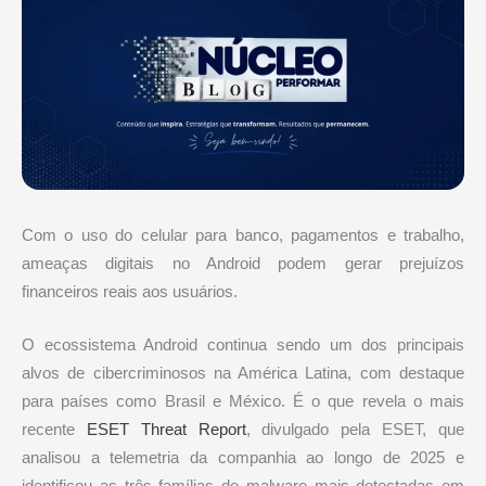
Com o uso do celular para banco, pagamentos e trabalho,
ameaças digitais no Android podem gerar prejuízos
financeiros reais aos usuários.
O ecossistema Android continua sendo um dos principais
alvos de cibercriminosos na América Latina, com destaque
para países como Brasil e México. É o que revela o mais
recente
ESET Threat Report
, divulgado pela ESET, que
analisou a telemetria da companhia ao longo de 2025 e