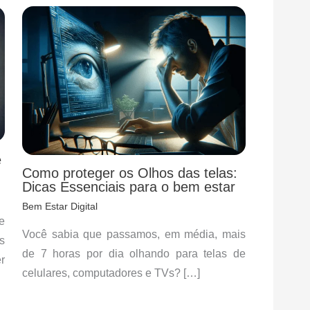
e
Como proteger os Olhos das telas:
Dicas Essenciais para o bem estar
Bem Estar Digital
e
Você sabia que passamos, em média, mais
s
de 7 horas por dia olhando para telas de
r
celulares, computadores e TVs? […]