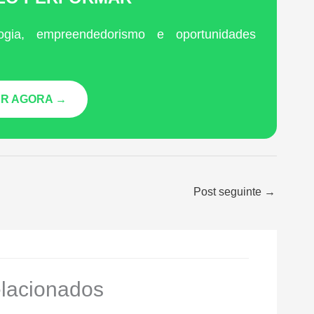
ogia, empreendedorismo e oportunidades
R AGORA →
Post seguinte
→
elacionados