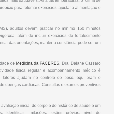
itos mais saudáveis. As altas temperaturas, o “clima de
propício para retomar exercícios, ajustar a alimentação e
S), adultos devem praticar no mínimo 150 minutos
gorosa, além de incluir exercícios de fortalecimento
sar das orientações, manter a constância pode ser um
uldade de
Medicina da FACERES
, Dra. Daiane Cassaro
tividade física regular e acompanhamento médico é
s fatores ajudam no controle do peso, equilibram o
 de doenças cardíacas. Consultas e exames preventivos
 avaliação inicial do corpo e do histórico de saúde é um
. Identificar limitações, lesões prévias, nível de