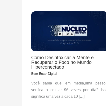
Como Desintoxicar a Mente e
Recuperar o Foco no Mundo
Hiperconectado
Bem Estar Digital
Você sabia que, em média,uma pesso
verifica o celular 96 vezes por dia? Iss
significa uma vez a cada 10 […]