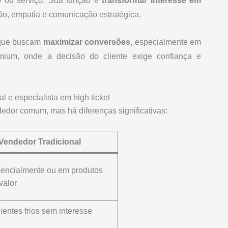
o ou serviço. Sua função é
transformar interesse em
ão, empatia e comunicação estratégica.
s que buscam
maximizar conversões
, especialmente em
emium, onde a decisão do cliente exige confiança e
al e especialista em high ticket
dedor comum, mas há diferenças significativas:
Vendedor Tradicional
sencialmente ou em produtos
valor
ientes frios sem interesse