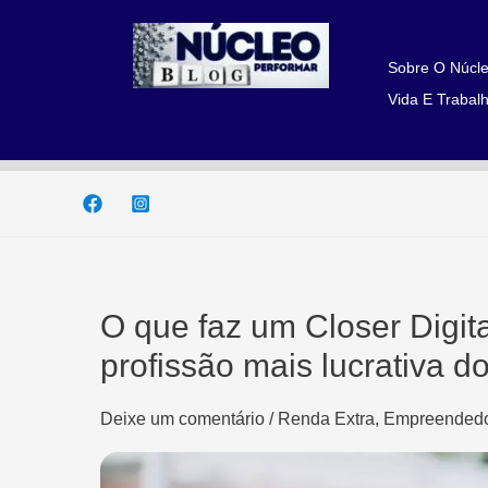
Ir
para
o
Sobre O Núcle
conteúdo
Vida E Trabalh
O que faz um Closer Digita
profissão mais lucrativa 
Deixe um comentário
/
Renda Extra, Empreendedo