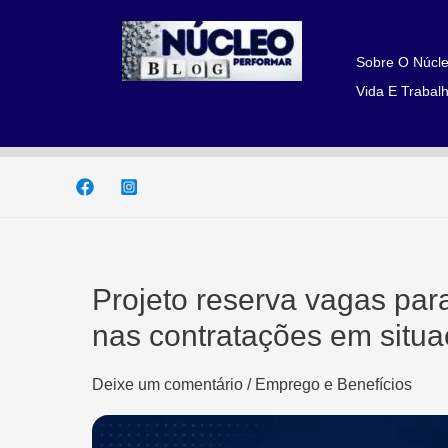
Ir
para
o
Sobre O Núcle
conteúdo
Vida E Trabalh
Projeto reserva vagas para
nas contratações em situa
Deixe um comentário
/
Emprego e Benefícios