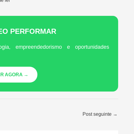
e lei
LEO PERFORMAR
ogia, empreendedorismo e oportunidades
R AGORA →
Post seguinte
→