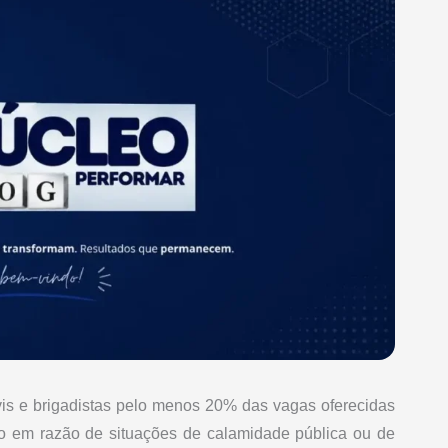
vis e brigadistas pelo menos 20% das vagas oferecidas
do em razão de situações de calamidade pública ou de