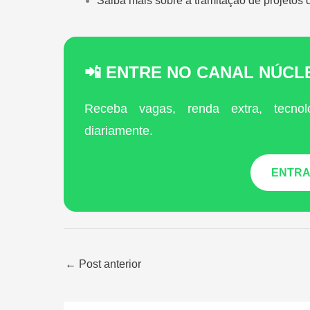
Saiba mais sobre a tramitação de projetos d
📲 ENTRE NO CANAL NÚC
Receba vagas, renda extra, tecnol
diariamente.
ENTRA
←
Post anterior