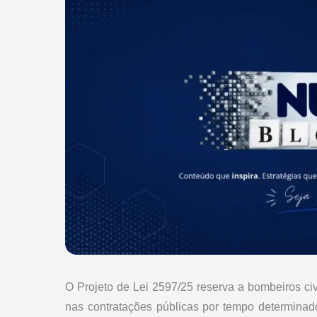
O Projeto de Lei 2597/25 reserva a bombeiros ci
nas contratações públicas por tempo determina