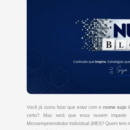
Você já ouviu falar que estar com o
nome sujo
é
certo? Mas será que essa nuvem impede v
Microempreendedor Individual (MEI)? Quem tem n