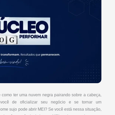
 como ter uma nuvem negra pairando sobre a cabeça,
ocê de oficializar seu negócio e se tornar um
ome sujo pode abrir MEI? Se você está nessa situação,