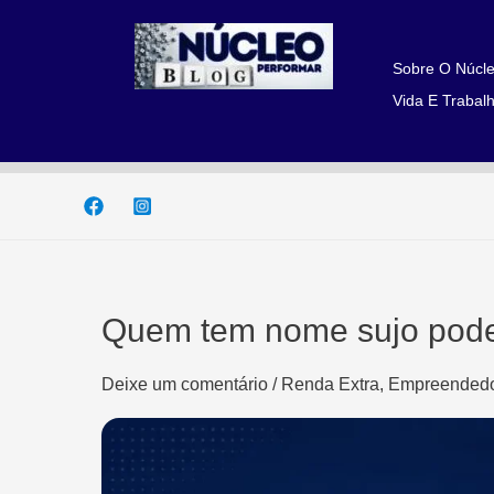
Ir
para
o
Sobre O Núcle
conteúdo
Vida E Trabalh
Quem tem nome sujo pode
Deixe um comentário
/
Renda Extra, Empreendedo