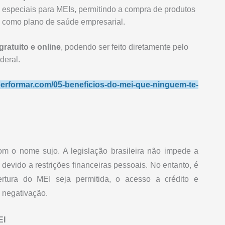
speciais para MEIs, permitindo a compra de produtos
s como plano de saúde empresarial.
ratuito e online
, podendo ser feito diretamente pelo
deral.
performar.com/05-beneficios-do-mei-que-ninguem-te-
m o nome sujo. A legislação brasileira não impede a
evido a restrições financeiras pessoais. No entanto, é
rtura do MEI seja permitida, o acesso a crédito e
 negativação.
EI