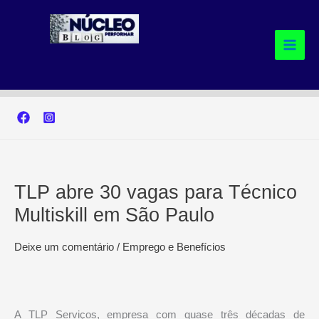
Ir
para
o
conteúdo
TLP abre 30 vagas para Técnico
Multiskill em São Paulo
Deixe um comentário
/
Emprego e Benefícios
A TLP Serviços, empresa com quase três décadas de