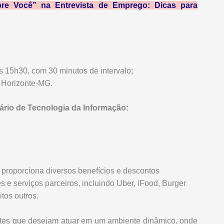
e Você” na Entrevista de Emprego: Dicas para
s 15h30, com 30 minutos de intervalo;
o Horizonte-MG.
iário de Tecnologia da Informação:
roporciona diversos benefícios e descontos
 e serviços parceiros, incluindo Uber, iFood, Burger
tos outros.
ntes que desejam atuar em um ambiente dinâmico, onde