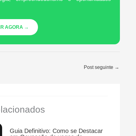
R AGORA →
Post seguinte
→
elacionados
Guia Definitivo: Como se Destacar