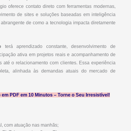
ágio oferece contato direto com ferramentas modernas,
mento de sites e soluções baseadas em inteligência
a e abrangente de como a tecnologia impacta diretamente
o
terá aprendizado constante, desenvolvimento de
articipação ativa em projetos reais e acompanhamento de
 até o relacionamento com clientes. Essa experiência
mpleta, alinhada às demandas atuais do mercado de
em PDF em 10 Minutos – Torne o Seu Irresistível!
ial, com atuação nas manhãs;