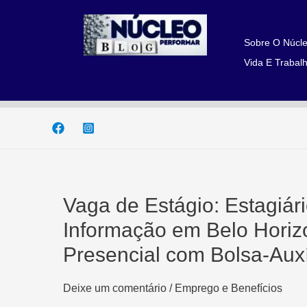
Ir
para
o
Sobre O Núcle
conteúdo
Vida E Trabalh
Vaga de Estágio: Estagiár
Informação em Belo Hori
Presencial com Bolsa-Auxí
Deixe um comentário
/
Emprego e Benefícios