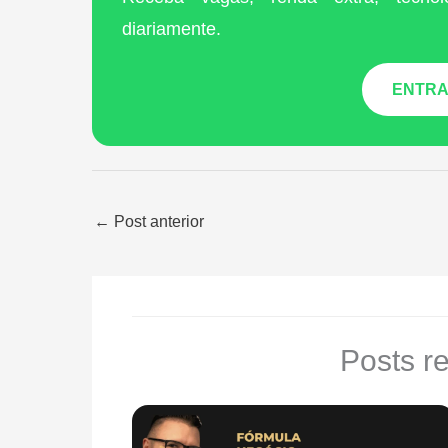
diariamente.
ENTRA
←
Post anterior
Posts r