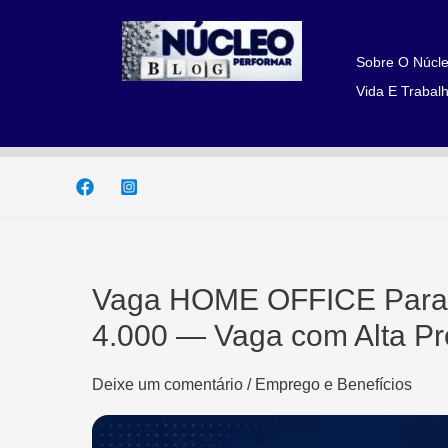
Ir
para
o
Sobre O Núcle
conteúdo
Vida E Trabalh
Vaga HOME OFFICE Para 
4.000 — Vaga com Alta Pr
Deixe um comentário
/
Emprego e Benefícios