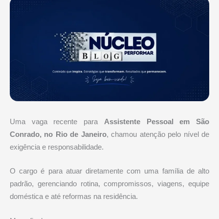
Uma vaga recente para
Assistente Pessoal em São
Conrado, no Rio de Janeiro
, chamou atenção pelo nível de
exigência e responsabilidade.
O cargo é para atuar diretamente com uma família de alto
padrão, gerenciando rotina, compromissos, viagens, equipe
doméstica e até reformas na residência.