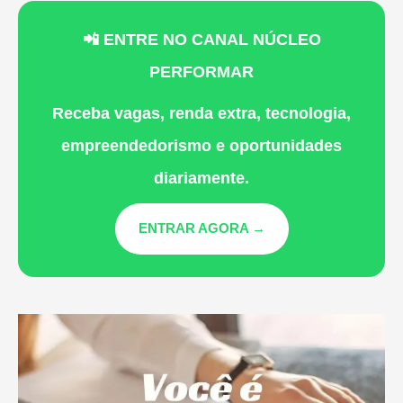
📲 ENTRE NO CANAL NÚCLEO
PERFORMAR
Receba vagas, renda extra, tecnologia,
empreendedorismo e oportunidades
diariamente.
ENTRAR AGORA →