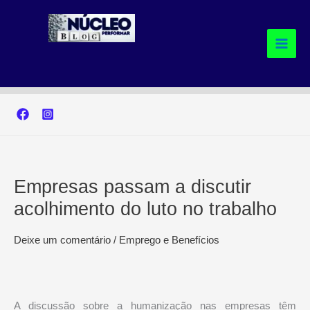
Ir
para
o
conteúdo
Empresas passam a discutir
acolhimento do luto no trabalho
Deixe um comentário
/
Emprego e Benefícios
A discussão sobre a humanização nas empresas têm