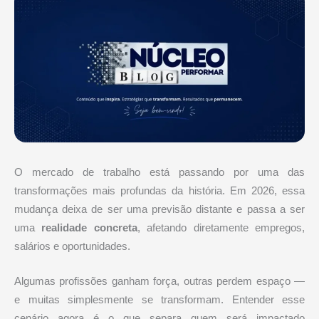
O mercado de trabalho está passando por uma das
transformações mais profundas da história. Em 2026, essa
mudança deixa de ser uma previsão distante e passa a ser
uma
realidade concreta
, afetando diretamente empregos,
salários e oportunidades.
Algumas profissões ganham força, outras perdem espaço —
e muitas simplesmente se transformam. Entender esse
cenário agora é o que separa quem será impactado