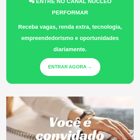
📲 ENTRE NO CANAL NÚCLEO
PERFORMAR
Receba vagas, renda extra, tecnologia,
empreendedorismo e oportunidades
diariamente.
ENTRAR AGORA →