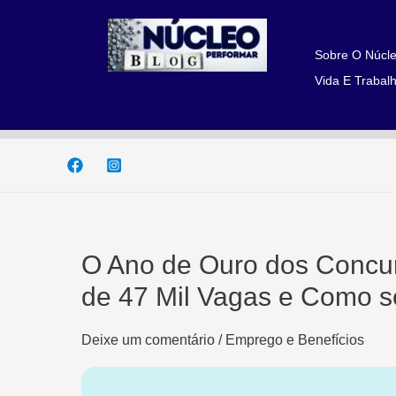
Ir
para
o
Sobre O Núcle
conteúdo
Vida E Trabalh
O Ano de Ouro dos Concur
de 47 Mil Vagas e Como s
Deixe um comentário
/
Emprego e Benefícios