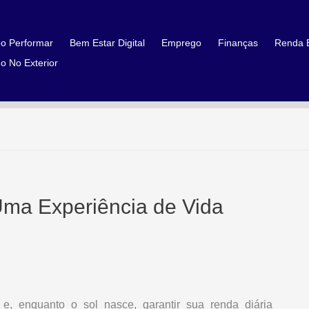
o Performar
Bem Estar Digital
Emprego
Finanças
Renda E
o No Exterior
Uma Experiência de Vida
e, enquanto o sol nasce, garantir sua renda diária