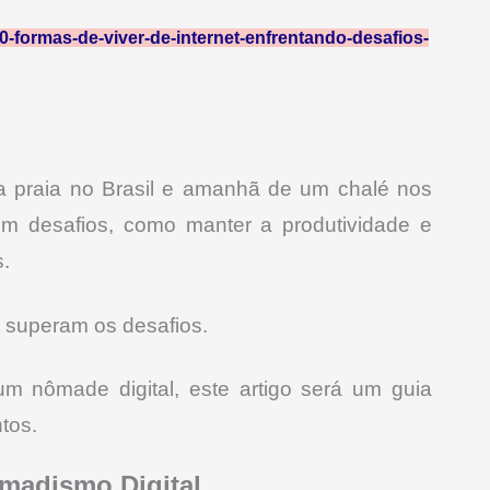
10-formas-de-viver-de-internet-enfrentando-desafios-
ma praia no Brasil e amanhã de um chalé nos
om desafios, como manter a produtividade e
s.
 superam os desafios.
m nômade digital, este artigo será um guia
tos.
madismo Digital