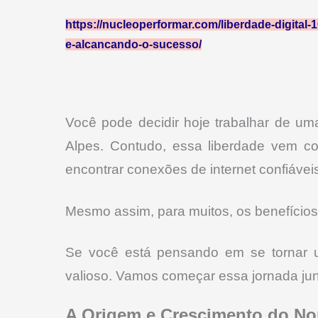
https://nucleoperformar.com/liberdade-digital-
e-alcancando-o-sucesso/
Você pode decidir hoje trabalhar de u
Alpes. Contudo, essa liberdade vem c
encontrar conexões de internet confiávei
Mesmo assim, para muitos, os benefícios
Se você está pensando em se tornar u
valioso. Vamos começar essa jornada jun
A Origem e Crescimento do No