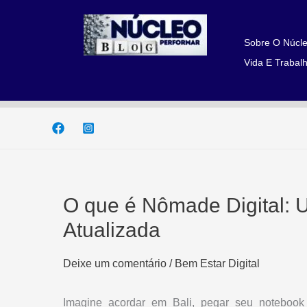
Ir
para
o
Sobre O Núcle
conteúdo
Vida E Trabalh
O que é Nômade Digital: 
Atualizada
Deixe um comentário
/
Bem Estar Digital
Imagine acordar em Bali, pegar seu notebook 